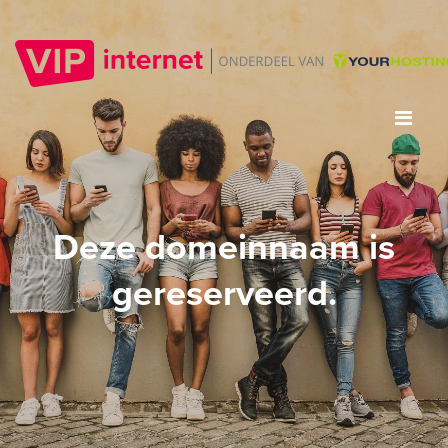
Deze domeinnaam is
gereserveerd.